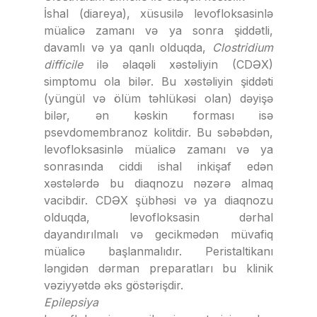
İshal (diareya), xüsusilə levofloksasinlə
müalicə zamanı və ya sonra şiddətli,
davamlı və ya qanlı olduqda,
Clostridium
difficile
ilə əlaqəli xəstəliyin (CDƏX)
simptomu ola bilər. Bu xəstəliyin şiddəti
(yüngül və ölüm təhlükəsi olan) dəyişə
bilər, ən kəskin forması isə
psevdomembranoz kolitdir. Bu səbəbdən,
levofloksasinlə müalicə zamanı və ya
sonrasında ciddi ishal inkişaf edən
xəstələrdə bu diaqnozu nəzərə almaq
vacibdir. CDƏX şübhəsi və ya diaqnozu
olduqda, levofloksasin dərhal
dayandırılmalı və gecikmədən müvafiq
müalicə başlanmalıdır. Peristaltikanı
ləngidən dərman preparatları bu klinik
vəziyyətdə əks göstərişdir.
Epilepsiya