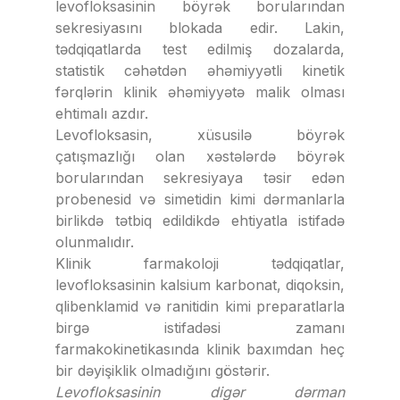
levofloksasinin böyrək borularından
sekresiyasını blokada edir. Lakin,
tədqiqatlarda test edilmiş dozalarda,
statistik cəhətdən əhəmiyyətli kinetik
fərqlərin klinik əhəmiyyətə malik olması
ehtimalı azdır.
Levofloksasin, xüsusilə böyrək
çatışmazlığı olan xəstələrdə böyrək
borularından sekresiyaya təsir edən
probenesid və simetidin kimi dərmanlarla
birlikdə tətbiq edildikdə ehtiyatla istifadə
olunmalıdır.
Klinik farmakoloji tədqiqatlar,
levofloksasinin kalsium karbonat, diqoksin,
qlibenklamid və ranitidin kimi preparatlarla
birgə istifadəsi zamanı
farmakokinetikasında klinik baxımdan heç
bir dəyişiklik olmadığını göstərir.
Levofloksasinin digər dərman