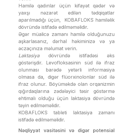
Hamilə qadınlar üçün kifayət qədər və
yaxşı nəzarət edilən tədqiqatlar
aparılmadığı üçün, KOBAFLOKS hamiləlik
dövründə istifadə edilməməlidir.
Əgər müalicə zamanı hamilə olduğunuzu
aşkarlasanız, dərhal həkiminizə və ya
əczaçınıza məlumat verin.
Laktasiya
dövründə istifadəsi əks
göstərişdir. Levofloksasinin süd ilə ifraz
olunması barədə yetərli informasiya
olmasa da, digər flüorxinolonlar süd ilə
ifraz olunur. Böyüməkdə olan orqanizmin
qığırdaqlarına zədələyici təsir göstərmə
ehtimalı olduğu üçün laktasiya dövründə
təyin edilməməlidir.
KOBAFLOKS tableti laktasiya zamanı
istifadə edilməməlidir.
Nəqliyyat vasitəsini və digər potensial