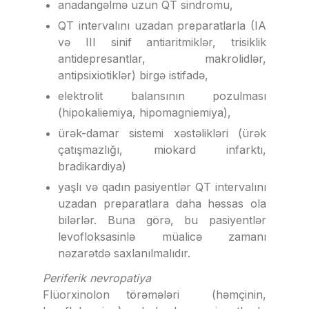
anadangəlmə uzun QT sindromu,
QT intervalını uzadan preparatlarla (IA
və III sinif antiaritmiklər, trisiklik
antidepresantlar, makrolidlər,
antipsixiotiklər) birgə istifadə,
elektrolit balansının pozulması
(hipokaliemiya, hipomagniemiya),
ürək-damar sistemi xəstəlikləri (ürək
çatışmazlığı, miokard infarktı,
bradikardiya)
yaşlı və qadın pasiyentlər QT intervalını
uzadan preparatlara daha həssas ola
bilərlər. Buna görə, bu pasiyentlər
levofloksasinlə müalicə zamanı
nəzarətdə saxlanılmalıdır.
Periferik nevropatiya
Flüorxinolon törəmələri (həmçinin,