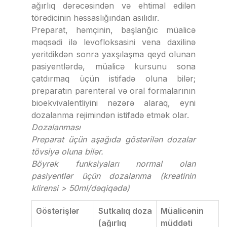
ağırlıq dərəcəsindən və ehtimal edilən
törədicinin həssaslığından asılıdır.
Preparat, həmçinin, başlanğıc müalicə
məqsədi ilə levofloksasini vena daxilinə
yeritdikdən sonra yaxşılaşma qeyd olunan
pasiyentlərdə, müalicə kursunu sona
çatdırmaq üçün istifadə oluna bilər;
preparatın parenteral və oral formalarının
bioekvivalentliyini nəzərə alaraq, eyni
dozalanma rejimindən istifadə etmək olar.
Dozalanması
Preparat üçün aşağıda göstərilən dozalar
tövsiyə oluna bilər.
Böyrək funksiyaları normal olan
pasiyentlər üçün dozalanma (kreatinin
klirensi > 50ml/dəqiqədə)
Göstərişlər
Sutkalıq doza
Müalicənin
(ağırlıq
müddəti