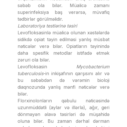
səbəb ola bilər. Müalicə zamanı
superinfeksiya baş verərsə, müvafiq
tədbirlər görülməlidir.
Laboratoriya testlərinə təsiri
Levofloksasinlə müalicə olunan xəstələrdə
sidikdə opiat təyin edilməsi yanlış müsbət
nəticələr verə bilər. Opiatların təyinində
daha spesifik metodlar istifadə etmək
zəruri ola bilər.
Levofloksasin
Mycobacterium
tuberculosis
-in inkişafının qarşısını alır və
bu səbəbdən də vərəmin bioloji
diaqnozunda yanlış mənfi nəticələr verə
bilər.
Florxinolonların qəbulu nəticəsində
uzunmüddətli (aylar və illərlə), ağır, geri
dönməyən əlavə təsirləri də müşahidə
oluna bilər. Bu zaman dərhal dərman