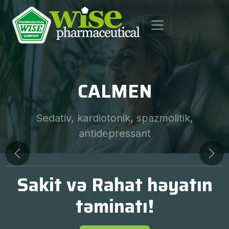
CALMEN
Sedativ, kardiotonik, spazmolitik,
antidepressant
Previous
Nex
Sakit və Rahat həyatın
təminatı!