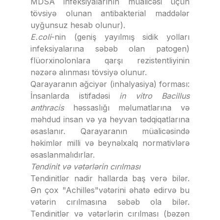
MDSA infeksiyalarının müalicəsi üçün
tövsiyə olunan antibakterial maddələr
uyğunsuz hesab olunur).
E.coli
-nin (geniş yayılmış sidik yolları
infeksiyalarına səbəb olan patogen)
flüorxinolonlara qarşı rezistentliyinin
nəzərə alınması tövsiyə olunur.
Qarayaranın ağciyər (inhalyasiya) forması:
İnsanlarda istifadəsi
in vitro
Bacillus
anthracis
həssaslığı məlumatlarına və
məhdud insan və ya heyvan tədqiqatlarına
əsaslanır. Qarayaranın müalicəsində
həkimlər milli və beynəlxalq normativlərə
əsaslanmalıdırlar.
Tendinit və vətərlərin cırılması
Tendinitlər nadir hallarda baş verə bilər.
Ən çox "Achilles"vətərini əhatə edirvə bu
vətərin cırılmasına səbəb ola bilər.
Tendinitlər və vətərlərin cırılması (bəzən