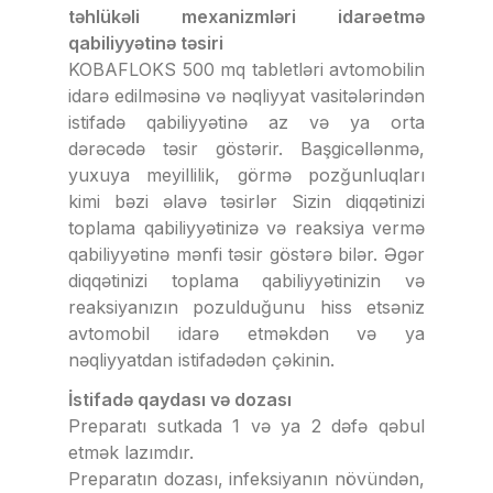
təhlükəli mexanizmləri idarəetmə
qabiliyyətinə təsiri
KOBAFLOKS 500 mq tabletləri avtomobilin
idarə edilməsinə və nəqliyyat vasitələrindən
istifadə qabiliyyətinə az və ya orta
dərəcədə təsir göstərir. Başgicəllənmə,
yuxuya meyillilik, görmə pozğunluqları
kimi bəzi əlavə təsirlər Sizin diqqətinizi
toplama qabiliyyətinizə və reaksiya vermə
qabiliyyətinə mənfi təsir göstərə bilər. Əgər
diqqətinizi toplama qabiliyyətinizin və
reaksiyanızın pozulduğunu hiss etsəniz
avtomobil idarə etməkdən və ya
nəqliyyatdan istifadədən çəkinin.
İstifadə qaydası və dozası
Preparatı sutkada 1 və ya 2 dəfə qəbul
etmək lazımdır.
Preparatın dozası, infeksiyanın növündən,