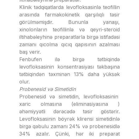
Klinik tədqiqatlarda levofloksasinlə teofillin
arasında farmakokinetik qarşılıqlı təsir
görülməmişdir. Bununla yanaşı,
xinolonların teofillinlə və qeyri-steroid
iltihabəleyhinə preparatlarla birgə istifadəsi
zamanı qıcolma qıcıq qapısının azalması
baş verir.
Fenbufen ilə birgə tətbiqində
levofloksasinin konsentrasiyası təkbaşına
tətbiqindən təxminən 13% daha yüksək
olur.
Probenesid və Simetidin
Probenesid və simetidin, levofloksasinin
xaric olmasına (eliminasiyasına )
əhəmiyyətli dərəcədə təsir göstərir.
Levofloksasinin böyrək klirensi simetidinlə
birgə qəbulu zamanı 24% və probenesidlə
34% azalır. Çünki, hər iki preparat