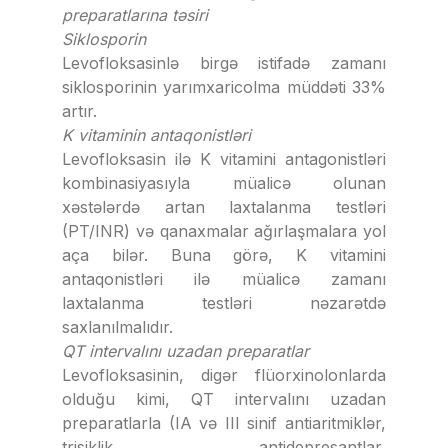
preparatlarına təsiri
Siklosporin
Levofloksasinlə birgə istifadə zamanı
siklosporinin yarımxaricolma müddəti 33%
artır.
K vitaminin antaqonistləri
Levofloksasin ilə K vitamini antagonistləri
kombinasiyasıyla müalicə olunan
xəstələrdə artan laxtalanma testləri
(PT/INR) və qanaxmalar ağırlaşmalara yol
aça bilər. Buna görə, K vitamini
antaqonistləri ilə müalicə zamanı
laxtalanma testləri nəzarətdə
saxlanılmalıdır.
QT intervalını uzadan preparatlar
Levofloksasinin, digər flüorxinolonlarda
olduğu kimi, QT intervalını uzadan
preparatlarla (IA və III sinif antiaritmiklər,
trisiklik antidepresantlar,