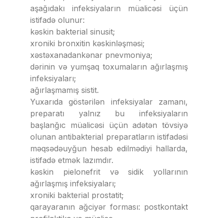
aşağıdakı infeksiyaların müalicəsi üçün
istifadə olunur:
kəskin bakterial sinusit;
xroniki bronxitin kəskinləşməsi;
xəstəxanadankənar pnevmoniya;
dərinin və yumşaq toxumaların ağırlaşmış
infeksiyaları;
ağırlaşmamış sistit.
Yuxarıda göstərilən infeksiyalar zamanı,
preparatı yalnız bu infeksiyaların
başlanğıc müalicəsi üçün adətən tövsiyə
olunan antibakterial preparatların istifadəsi
məqsədəuyğun hesab edilmədiyi hallarda,
istifadə etmək lazımdır.
kəskin pielonefrit və sidik yollarının
ağırlaşmış infeksiyaları;
xroniki bakterial prostatit;
qarayaranın ağciyər forması: postkontakt