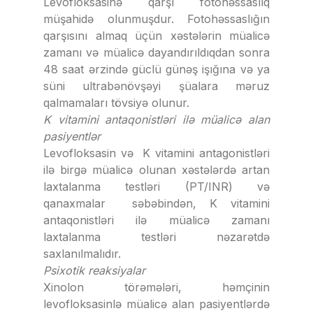
Levofloksasinə qarşı fotohəssaslıq
müşahidə olunmuşdur. Fotohəssaslığın
qarşısını almaq üçün xəstələrin müalicə
zamanı və müalicə dayandırıldıqdan sonra
48 saat ərzində güclü günəş işığına və ya
süni ultrabənövşəyi şüalara məruz
qalmamaları tövsiyə olunur.
K vitamini antaqonistləri ilə müalicə alan
pasiyentlər
Levofloksasin və K vitamini antagonistləri
ilə birgə müalicə olunan xəstələrdə artan
laxtalanma testləri (PT/INR) və
qanaxmalar səbəbindən, K vitamini
antaqonistləri ilə müalicə zamanı
laxtalanma testləri nəzarətdə
saxlanılmalıdır.
Psixotik reaksiyalar
Xinolon törəmələri, həmçinin
levofloksasinlə müalicə alan pasiyentlərdə