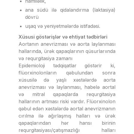
hamiləlik,
ana südü ilə qidalandırma (laktasiya)
dövrü
uşaq və yeniyetmələrdə istifadəsi.
Xüsusi göstərişlər və ehtiyat tədbirləri
Aortanın anevrizması və aorta laylanması
hallarında, ürək qapaqlarının qüsurlarıında
və requrgitasiya zamanı
Epidemioloji tədqiqatlar göstərir ki,
flüorxinolonların qəbulundan sonra
xüsusilə də yaşlı xəstələrdə aorta
anevrizması və laylanması, habelə aortal
və mitral qapaqlarda requrgitasiya
hallarının artması riski vardır. Flüorxinolon
qəbul edən xəstələrdə aortal anevrizmanın
cırılma ilə ağırlaşmış halları və ürək
qapaqlarından hər hansı birinin
requrgitasiyası/çatışmazlığı halları