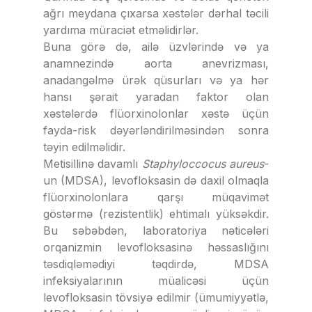
ağrı meydana çıxarsa xəstələr dərhal təcili
yardıma müraciət etməlidirlər.
Buna görə də, ailə üzvlərində və ya
anamnezində aorta anevrizması,
anadangəlmə ürək qüsurları və ya hər
hansı şərait yaradan faktor olan
xəstələrdə flüorxinolonlar xəstə üçün
fayda-risk dəyərləndirilməsindən sonra
təyin edilməlidir.
Metisillinə davamlı
Staphyloccocus aureus
-
un (MDSA), levofloksasin də daxil olmaqla
flüorxinolonlara qarşı müqavimət
göstərmə (rezistentlik) ehtimalı yüksəkdir.
Bu səbəbdən, laboratoriya nəticələri
orqanizmin levofloksasinə həssaslığını
təsdiqləmədiyi təqdirdə, MDSA
infeksiyalarının müalicəsi üçün
levofloksasin tövsiyə edilmir (ümumiyyətlə,