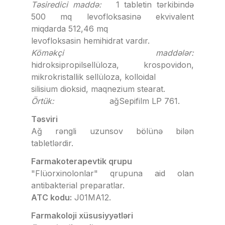
Təsiredici maddə:
1 tabletin tərkibində
500 mq levofloksasinə ekvivalent
miqdarda 512,46 mq
levofloksasin hemihidrat vardır.
Köməkçi maddələr:
hidroksipropilsellüloza, krospovidon,
mikrokristallik sellüloza, kolloidal
silisium dioksid, maqnezium stearat.
Örtük:
ağSepifilm LP 761.
Təsviri
Ağ rəngli uzunsov bölünə bilən
tabletlərdir.
Farmakoterapevtik qrupu
"Flüorxinolonlar" qrupuna aid olan
antibakterial preparatlar.
ATC kodu:
J01MA12.
Farmakoloji xüsusiyyətləri