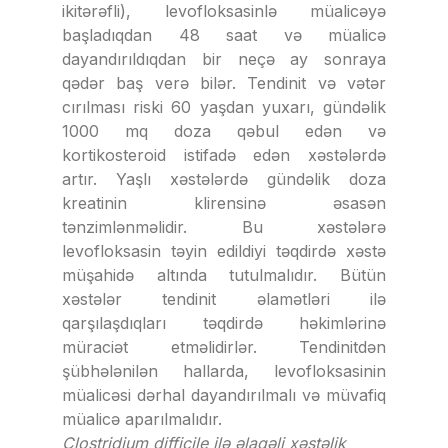
ikitərəfli), levofloksasinlə müalicəyə
başladıqdan 48 saat və müalicə
dayandırıldıqdan bir neçə ay sonraya
qədər baş verə bilər. Tendinit və vətər
cırılması riski 60 yaşdan yuxarı, gündəlik
1000 mq doza qəbul edən və
kortikosteroid istifadə edən xəstələrdə
artır. Yaşlı xəstələrdə gündəlik doza
kreatinin klirensinə əsasən
tənzimlənməlidir. Bu xəstələrə
levofloksasin təyin edildiyi təqdirdə xəstə
müşahidə altında tutulmalıdır. Bütün
xəstələr tendinit əlamətləri ilə
qarşılaşdıqları təqdirdə həkimlərinə
müraciət etməlidirlər. Tendinitdən
şübhələnilən hallarda, levofloksasinin
müalicəsi dərhal dayandırılmalı və müvafiq
müalicə aparılmalıdır.
Clostridium difficile
ilə
əlaqəli xəstəlik