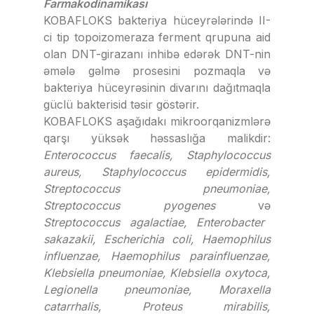
Farmakodinamikası
KOBAFLOKS bakteriya hüceyrələrində II-
ci tip topoizomeraza ferment qrupuna aid
olan DNT-girazanı inhibə edərək DNT-nin
əmələ gəlmə prosesini pozmaqla və
bakteriya hüceyrəsinin divarını dağıtmaqla
güclü bakterisid təsir göstərir.
KOBAFLOKS aşağıdakı mikroorqanizmlərə
qarşı yüksək həssaslığa malikdir:
Enterococcus faecalis, Staphylococcus
aureus, Staphylococcus epidermidis,
Streptococcus pneumoniae,
Streptococcus pyogenes
və
Streptococcus agalactiae, Enterobacter
sakazakii, Escherichia coli, Haemophilus
influеnzае, Haemophilus parainfluenzae,
Klebsiella pneumoniae, Klebsiella oxytoca,
Legionella pneumoniae, Moraxella
catarrhalis, Proteus mirabilis,