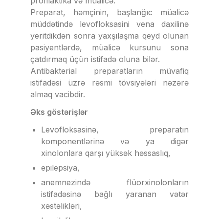
profilaktika və müalicə.
Preparat, həmçinin, başlanğıc müalicə
müddətində levofloksasini vena daxilinə
yeritdikdən sonra yaxşılaşma qeyd olunan
pasiyentlərdə, müalicə kursunu sona
çatdırmaq üçün istifadə oluna bilər.
Antibakterial preparatların müvafiq
istifadəsi üzrə rəsmi tövsiyələri nəzərə
almaq vacibdir.
Əks göstərişlər
Levofloksasinə, preparatın
komponentlərinə və ya digər
xinolonlara qarşı yüksək həssaslıq,
epilepsiya,
anemnezində flüorxinolonların
istifadəsinə bağlı yaranan vətər
xəstəlikləri,