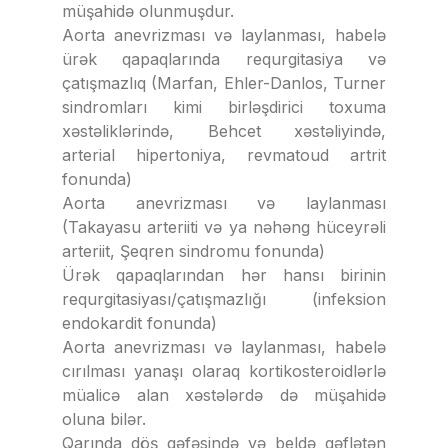
müşahidə olunmuşdur.
Aorta anevrizması və laylanması, habelə
ürək qapaqlarında requrgitasiya və
çatışmazlıq (Marfan, Ehler-Danlos, Turner
sindromları kimi birləşdirici toxuma
xəstəliklərində, Behcet xəstəliyində,
arterial hipertoniya, revmatoud artrit
fonunda)
Aorta anevrizması və laylanması
(Takayasu arteriiti və ya nəhəng hüceyrəli
arteriit, Şeqren sindromu fonunda)
Ürək qapaqlarından hər hansı birinin
requrgitasiyası/çatışmazlığı (infeksion
endokardit fonunda)
Aorta anevrizması və laylanması, habelə
cırılması yanaşı olaraq kortikosteroidlərlə
müalicə alan xəstələrdə də müşahidə
oluna bilər.
Qarında döş qəfəsində və beldə qəflətən