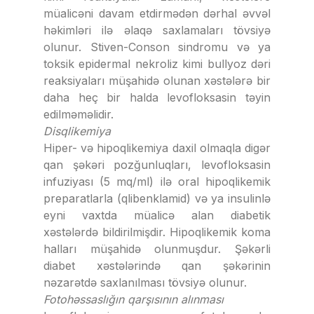
müalicəni davam etdirmədən dərhal əvvəl
həkimləri ilə əlaqə saxlamaları tövsiyə
olunur. Stiven-Conson sindromu və ya
toksik epidermal nekroliz kimi bullyoz dəri
reaksiyaları müşahidə olunan xəstələrə bir
daha heç bir halda levofloksasin təyin
edilməməlidir.
Disqlikemiya
Hiper- və hipoqlikemiya daxil olmaqla digər
qan şəkəri pozğunluqları, levofloksasin
infuziyası (5 mq/ml) ilə oral hipoqlikemik
preparatlarla (qlibenklamid) və ya insulinlə
eyni vaxtda müalicə alan diabetik
xəstələrdə bildirilmişdir. Hipoqlikemik koma
halları müşahidə olunmuşdur. Şəkərli
diabet xəstələrində qan şəkərinin
nəzarətdə saxlanılması tövsiyə olunur.
Fotohəssaslığın qarşısının alınması