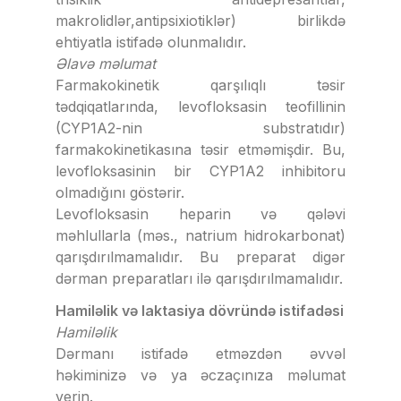
makrolidlər,antipsixiotiklər) birlikdə
ehtiyatla istifadə olunmalıdır.
Əlavə məlumat
Farmakokinetik qarşılıqlı təsir
tədqiqatlarında, levofloksasin teofillinin
(CYP1A2-nin substratıdır)
farmakokinetikasına təsir etməmişdir. Bu,
levofloksasinin bir CYP1A2 inhibitoru
olmadığını göstərir.
Levofloksasin heparin və qələvi
məhlullarla (məs., natrium hidrokarbonat)
qarışdırılmamalıdır. Bu preparat digər
dərman preparatları ilə qarışdırılmamalıdır.
Hamiləlik və laktasiya dövründə istifadəsi
Hamiləlik
Dərmanı istifadə etməzdən əvvəl
həkiminizə və ya əczaçınıza məlumat
verin.