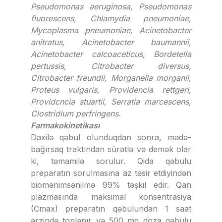
Pseudomonas aeruginosa, Pseudomonas
fluorescens, Chlamydia pneumoniae,
Mycoplasma pneumoniae, Acinetobacter
anitratus, Acinetobacter baumannii,
Acinetobacter calcoaceticus, Bordetella
pertussis, Citrobacter diversus,
Citrobacter freundii, Morganella morganii,
Proteus vulgaris, Providencia rettgeri,
Providcncia stuartii, Serratia marcescens,
Clostridium perfringens.
Farmakokinetikası
Daxilə qəbul olunduqdan sonra, mədə-
bağırsaq traktından sürətlə və demək olar
ki, təmamilə sorulur. Qida qəbulu
preparatın sorulmasına az təsir etdiyindən
biomənimsənilmə 99% təşkil edir. Qan
plazmasında maksimal konsentrasiya
(Cmax) preparatın qəbulundan 1 saat
ərzində toplanır və 500 mq doza qəbulu