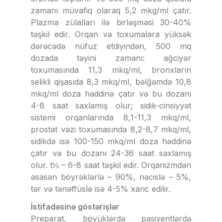
zamanı müvafiq olaraq 5,2 mkg/ml çatır.
Plazma zülalları ilə birləşməsi 30-40%
təşkil edir. Orqan və toxumalara yüksək
dərəcədə nüfuz etdiyindən, 500 mq
dozada təyini zamanı: ağciyər
toxumasında 11,3 mkq/ml, bronxların
selikli qişasıda 8,3 mkq/ml, bəlğəmdə 10,8
mkq/ml doza həddinə çatır və bu dozanı
4-8 saat saxlamış olur; sidik-cinsiyyət
sistemi orqanlarında 8,1-11,3 mkq/ml,
prostat vəzi toxumasında 8,2-8,7 mkq/ml,
sidikdə isə 100-150 mkq/ml doza həddinə
çatır və bu dozanı 24-36 saat saxlamış
olur. t½ – 6-8 saat təşkil edir. Orqanizmdən
əsasən böyrəklərlə – 90%, nəcislə – 5%,
tər və tənəffüslə isə 4-5% xaric edilir.
İstifadəsinə göstərişlər
Preparat, böyüklərdə pasiyentlərdə