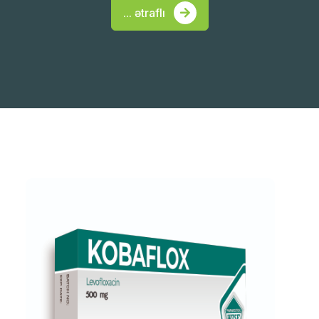
... ətraflı