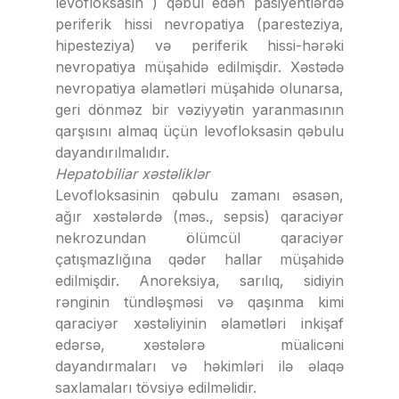
levofloksasin ) qəbul edən pasiyentlərdə
periferik hissi nevropatiya (paresteziya,
hipesteziya) və periferik hissi-hərəki
nevropatiya müşahidə edilmişdir. Xəstədə
nevropatiya əlamətləri müşahidə olunarsa,
geri dönməz bir vəziyyətin yaranmasının
qarşısını almaq üçün levofloksasin qəbulu
dayandırılmalıdır.
Hepatobiliar xəstəliklər
Levofloksasinin qəbulu zamanı əsasən,
ağır xəstələrdə (məs., sepsis) qaraciyər
nekrozundan ölümcül qaraciyər
çatışmazlığına qədər hallar müşahidə
edilmişdir. Anoreksiya, sarılıq, sidiyin
rənginin tündləşməsi və qaşınma kimi
qaraciyər xəstəliyinin əlamətləri inkişaf
edərsə, xəstələrə müalicəni
dayandırmaları və həkimləri ilə əlaqə
saxlamaları tövsiyə edilməlidir.