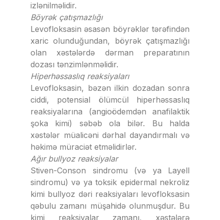
izlənilməlidir.
Böyrək çatışmazlığı
Levofloksasin əsasən böyrəklər tərəfindən
xaric olunduğundan, böyrək çatışmazlığı
olan xəstələrdə dərman preparatının
dozası tənzimlənməlidir.
Hiperhəssaslıq reaksiyaları
Levofloksasin, bəzən ilkin dozadan sonra
ciddi, potensial ölümcül hiperhəssaslıq
reaksiyalarına (angioödemdən anafilaktik
şoka kimi) səbəb ola bilər. Bu halda
xəstələr müalicəni dərhal dayandırmalı və
həkimə müraciət etməlidirlər.
Ağır bullyoz reaksiyalar
Stiven-Conson sindromu (və ya Layell
sindromu) və ya toksik epidermal nekroliz
kimi bullyoz dəri reaksiyaları levofloksasin
qəbulu zamanı müşahidə olunmuşdur. Bu
kimi reaksiyalar zamanı, xəstələrə