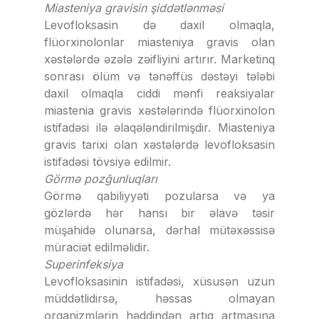
Miasteniya gravisin şiddətlənməsi
Levofloksasin də daxil olmaqla,
flüorxinolonlar miasteniya gravis olan
xəstələrdə əzələ zəifliyini artırır. Marketinq
sonrası ölüm və tənəffüs dəstəyi tələbi
daxil olmaqla ciddi mənfi reaksiyalar
miastenia gravis xəstələrində flüorxinolon
istifadəsi ilə əlaqələndirilmişdir. Miasteniya
gravis tarixi olan xəstələrdə levofloksasin
istifadəsi tövsiyə edilmir.
Görmə pozğunluqları
Görmə qabiliyyəti pozularsa və ya
gözlərdə hər hansı bir əlavə təsir
müşahidə olunarsa, dərhal mütəxəssisə
müraciət edilməlidir.
Superinfeksiya
Levofloksasinin istifadəsi, xüsusən uzun
müddətlidirsə, həssas olmayan
orqanizmlərin həddindən artıq artmasına