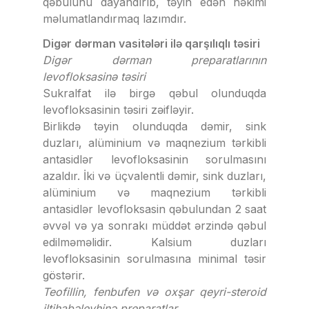
qəbulunu dayandırıb, təyin edən həkimi
məlumatlandırmaq lazımdır.
Digər dərman vasitələri ilə qarşılıqlı təsiri
Digər dərman preparatlarının
levofloksasinə təsiri
Sukralfat ilə birgə qəbul olunduqda
levofloksasinin təsiri zəifləyir.
Birlikdə təyin olunduqda dəmir, sink
duzları, alüminium və maqnezium tərkibli
antasidlər levofloksasinin sorulmasını
azaldır. İki və üçvalentli dəmir, sink duzları,
alüminium və maqnezium tərkibli
antasidlər levofloksasin qəbulundan 2 saat
əvvəl və ya sonrakı müddət ərzində qəbul
edilməməlidir. Kalsium duzları
levofloksasinin sorulmasına minimal təsir
göstərir.
Teofillin, fenbufen və oxşar qeyri-steroid
iltihabəleyhinə preparatlar.