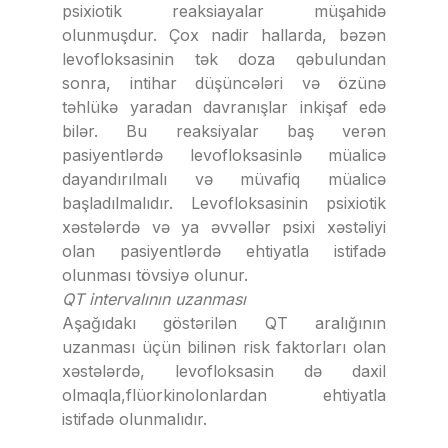
psixiotik reaksiayalar müşahidə
olunmuşdur. Çox nadir hallarda, bəzən
levofloksasinin tək doza qəbulundan
sonra, intihar düşüncələri və özünə
təhlükə yaradan davranışlar inkişaf edə
bilər. Bu reaksiyalar baş verən
pasiyentlərdə levofloksasinlə müalicə
dayandırılmalı və müvafiq müalicə
başladılmalıdır. Levofloksasinin psixiotik
xəstələrdə və ya əvvəllər psixi xəstəliyi
olan pasiyentlərdə ehtiyatla istifadə
olunması tövsiyə olunur.
QT intervalının uzanması
Aşağıdakı göstərilən QT aralığının
uzanması üçün bilinən risk faktorları olan
xəstələrdə, levofloksasin də daxil
olmaqla,flüorkinolonlardan ehtiyatla
istifadə olunmalıdır.