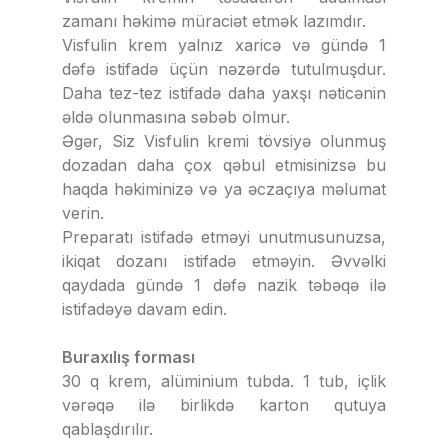
zamanı həkimə müraciət etmək lazımdır.
Visfulin krem yalnız xaricə və gündə 1
dəfə istifadə üçün nəzərdə tutulmuşdur.
Daha tez-tez istifadə daha yaxşı nəticənin
əldə olunmasına səbəb olmur.
Əgər, Siz Visfulin kremi tövsiyə olunmuş
dozadan daha çox qəbul etmisinizsə bu
haqda həkiminizə və ya əczaçıya məlumat
verin.
Preparatı istifadə etməyi unutmusunuzsa,
ikiqat dozanı istifadə etməyin. Əvvəlki
qaydada gündə 1 dəfə nazik təbəqə ilə
istifadəyə davam edin.
Buraxılış forması
30 q krem, alüminium tubda. 1 tub, içlik
vərəqə ilə birlikdə karton qutuya
qablaşdırılır.