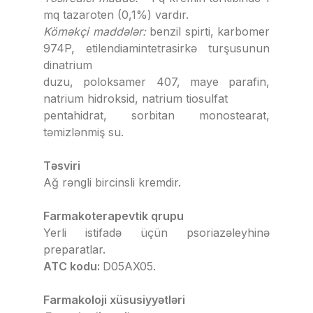
mq tazaroten (0,1%) vardır.
Köməkçi maddələr:
benzil spirti, karbomer
974P, etilendiamintetrasirkə turşusunun
dinatrium
duzu, poloksamer 407, maye parafin,
natrium hidroksid, natrium tiosulfat
pentahidrat, sorbitan monostearat,
təmizlənmiş su.
Təsviri
Ağ rəngli bircinsli kremdir.
Farmakoterapevtik qrupu
Yerli istifadə üçün psoriazəleyhinə
preparatlar.
ATC kodu:
D05AX05.
Farmakoloji xüsusiyyətləri