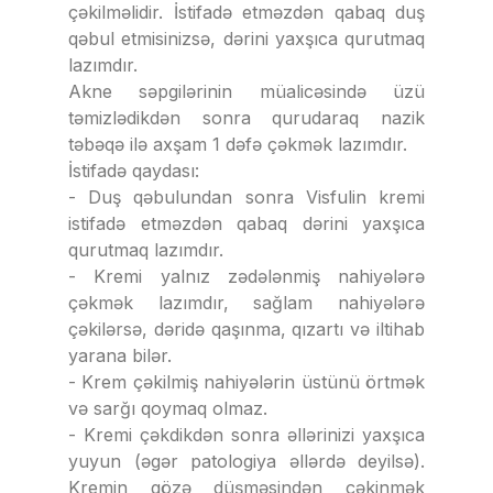
çəkilməlidir. İstifadə etməzdən qabaq duş
qəbul etmisinizsə, dərini yaxşıca qurutmaq
lazımdır.
Akne səpgilərinin müalicəsində üzü
təmizlədikdən sonra qurudaraq nazik
təbəqə ilə axşam 1 dəfə çəkmək lazımdır.
İstifadə qaydası:
- Duş qəbulundan sonra Visfulin kremi
istifadə etməzdən qabaq dərini yaxşıca
qurutmaq lazımdır.
- Kremi yalnız zədələnmiş nahiyələrə
çəkmək lazımdır, sağlam nahiyələrə
çəkilərsə, dəridə qaşınma, qızartı və iltihab
yarana bilər.
- Krem çəkilmiş nahiyələrin üstünü örtmək
və sarğı qoymaq olmaz.
- Kremi çəkdikdən sonra əllərinizi yaxşıca
yuyun (əgər patologiya əllərdə deyilsə).
Kremin gözə düşməsindən çəkinmək