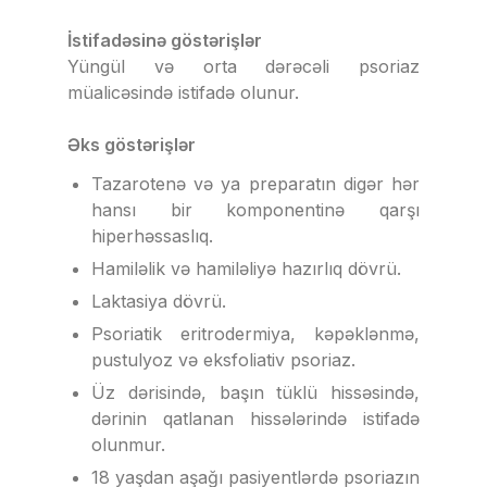
İstifadəsinə göstərişlər
Yüngül və orta dərəcəli psoriaz
müalicəsində istifadə olunur.
Əks göstərişlər
Tazarotenə və ya preparatın digər hər
hansı bir komponentinə qarşı
hiperhəssaslıq.
Hamiləlik və hamiləliyə hazırlıq dövrü.
Laktasiya dövrü.
Psoriatik eritrodermiya, kəpəklənmə,
pustulyoz və eksfoliativ psoriaz.
Üz dərisində, başın tüklü hissəsində,
dərinin qatlanan hissələrində istifadə
olunmur.
18 yaşdan aşağı pasiyentlərdə psoriazın