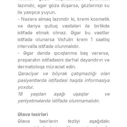
lazımdır, əgər gözə düşərsə, gözlərinizi su
ilə yaxşıca yuyun.
- Nəzərə almaq lazımdır ki, kremi kosmetik
və dəriyə qulluq vasitələri ilə birlikdə
istifadə etmək olmaz. Əgər bu vasitlər
istifadə olunarsa Visfulin krem 1 saatlıq
intervalla istifadə olunmalıdır.
- Əgər dəridə qıcıqlanma baş verərsə,
preparatın istifadəsini dərhal dayandırın və
dermatoloqa müraciət edin.
Qaraciyər və böyrək çatışmazlığı olan
pasiyentlərdə istifadəsi haqda informasiya
yoxdur.
18 yaşdan aşağı uşaqlar və
yeniyetmələrdə istifadə olunmamalıdır.
Əlavə təsirləri
Əlavə təsirlərin tezliyi aşağıdakı