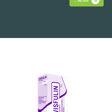
... ətraflı