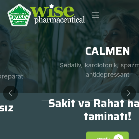
CALMEN
Sedativ, kardiotonik, spazmolitik,
antidepressant
Previous
Nex
Sakit və Rahat həyatın
təminatı!