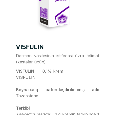
VISFULIN
Dərman vasitəsinin istifadəsi üzrə təlimat
(xəstələr üçün)
VİSFULİN
0,1% krem
VISFULIN
Beynəlxalq patentləşdirilməmiş adı:
Tazarotene
Tərkibi
Təsiredici maddə:
1 q kremin tərkibində 1