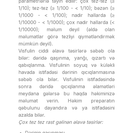
parametrlərlə təyin edilir: çox tez-tez (≥
1/10); tez-tez (≥ 1/100 - < 1/10); bəzən (≥
1/1000 - < 1/100); nadir hallarda (≥
1/10000 - < 1/1000); çox nadir hallarda (<
1/10000); məlum deyil (əldə olan
məlumatlar görə tezliyi qiymətləndirmək
mümkün deyil).
Visfulin ciddi əlavə təsirlərə səbəb ola
bilər: dəridə qaşınma, yanğı, qızartı və
qabıqlanma. Visfulinin soyuq və küləkli
havada istifadəsi dərinin qıcıqlanmasına
səbəb ola bilər. Visfulinin istifadəsində
sonra dəridə qıcıqlanma əlamətləri
meydana gələrsə bu haqda həkiminizə
məlumat verin. Həkim preparatın
qəbulunu dayandıra və ya istifadəsini
azalda bilər.
Çox tez tez rast gəlinən əlavə təsirlər:
Dərinin qaşınması