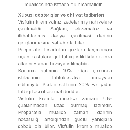
müalicəsində istifadə olunmamalıdır.
Xüsusi göstərişlər və ehtiyat tədbirləri
Visfulin krem yalnız zədələnmiş nahiyələrə
çəkilməlidir. Sağlam, ekzematoz və
iltihablanmış dəriyə çəkilməsi dərinin
qıcıqlanmasına səbəb ola bilər.
Preparatın təsadüfən gözlərə keçməməsi
üçün xəstələrə gel tətbiq edildikdən sonra
əllərini yumaq tövsiyə edilməlidir.
Bədənin səthinin 10% -dən çoxunda
istifadənin təhlükəsizliyi müəyyən
edilməyib. Bədən səthinin 20% -ə qədər
tətbiqi təcrübəsi məhduddur.
Visfulin kremlə müalicə zamanı UB-
şüalanmadan uzaq durmaq lazımdır.
Preparatla müalicə zamanı dərinin
həsasslığı artdığından güclü yanıqlara
səbəb ola bilər. Visfulin kremlə müalicə