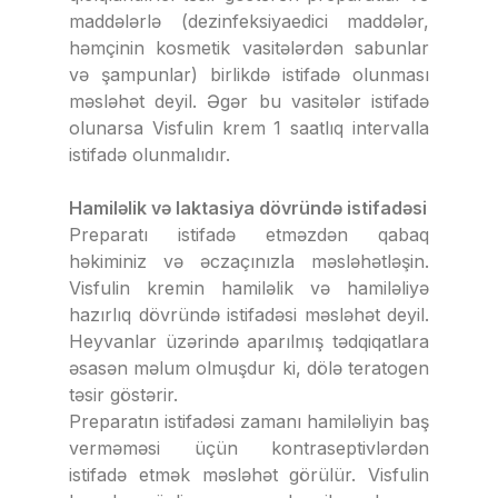
maddələrlə (dezinfeksiyaedici maddələr,
həmçinin kosmetik vasitələrdən sabunlar
və şampunlar) birlikdə istifadə olunması
məsləhət deyil. Əgər bu vasitələr istifadə
olunarsa Visfulin krem 1 saatlıq intervalla
istifadə olunmalıdır.
Hamiləlik və laktasiya dövründə istifadəsi
Preparatı istifadə etməzdən qabaq
həkiminiz və əczaçınızla məsləhətləşin.
Visfulin kremin hamiləlik və hamiləliyə
hazırlıq dövründə istifadəsi məsləhət deyil.
Heyvanlar üzərində aparılmış tədqiqatlara
əsasən məlum olmuşdur ki, dölə teratogen
təsir göstərir.
Preparatın istifadəsi zamanı hamiləliyin baş
verməməsi üçün kontraseptivlərdən
istifadə etmək məsləhət görülür. Visfulin