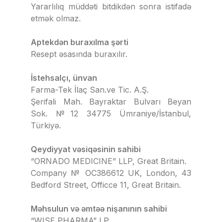
Yararlılıq müddəti bitdikdən sonra istifadə
etmək olmaz.
Aptekdən buraxılma şərti
Resept əsasında buraxılır.
İstehsalçı, ünvan
Farma-Tek İlaç San.ve Tic. A.Ş.
Şerifali Mah. Bayraktar Bulvarı Beyan
Sok. №12 34775 Ümraniye/İstanbul,
Türkiyə.
Qeydiyyat vəsiqəsinin sahibi
“ORNADO MEDICINE” LLP, Great Britain.
Company № OC386612 UK, London, 43
Bedford Street, Officce 11, Great Britain.
Məhsulun və əmtəə nişanının sahibi
“WISE PHARMA” LP.