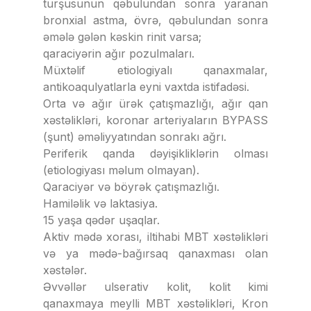
turşusunun qəbulundan sonra yaranan
bronxial astma, övrə, qəbulundan sonra
əmələ gələn kəskin rinit varsa;
qaraciyərin ağır pozulmaları.
Müxtəlif etiologiyalı qanaxmalar,
antikoaqulyatlarla eyni vaxtda istifadəsi.
Orta və ağır ürək çatışmazlığı, ağır qan
xəstəlikləri, koronar arteriyaların BYPASS
(şunt) əməliyyatından sonrakı ağrı.
Periferik qanda dəyişikliklərin olması
(etiologiyası məlum olmayan).
Qaraciyər və böyrək çatışmazlığı.
Hamiləlik və laktasiya.
15 yaşa qədər uşaqlar.
Aktiv mədə xorası, iltihabi MBT xəstəlikləri
və ya mədə-bağırsaq qanaxması olan
xəstələr.
Əvvəllər ulserativ kolit, kolit kimi
qanaxmaya meylli MBT xəstəlikləri, Kron