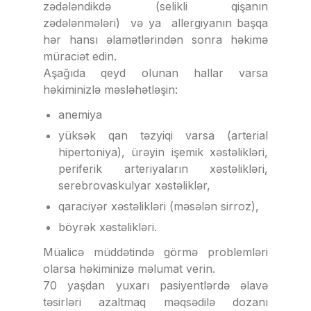
zədələndikdə (selikli qişanın
zədələnmələri) və ya allergiyanın başqa
hər hansı əlamətlərindən sonra həkimə
müraciət edin.
Aşağıda qeyd olunan hallar varsa
həkiminizlə məsləhətləşin:
anemiya
yüksək qan təzyiqi varsa (arterial
hipertoniya), ürəyin işemik xəstəlikləri,
periferik arteriyaların xəstəlikləri,
serebrovaskulyar xəstəliklər,
qaraciyər xəstəlikləri (məsələn sirroz),
böyrək xəstəlikləri.
Müalicə müddətində görmə problemləri
olarsa həkiminizə məlumat verin.
70 yaşdan yuxarı pasiyentlərdə əlavə
təsirləri azaltmaq məqsədilə dozanı