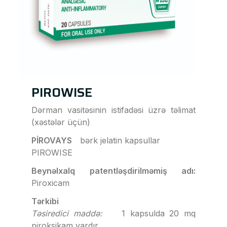
PIROWISE
Dərman vasitəsinin istifadəsi üzrə təlimat
(xəstələr üçün)
PİROVAYS
bərk jelatin kapsullar
PIROWISE
Beynəlxalq patentləşdirilməmiş adı:
Piroxicam
Tərkibi
Təsiredici maddə:
1 kapsulda 20 mq
piroksikam vardır.