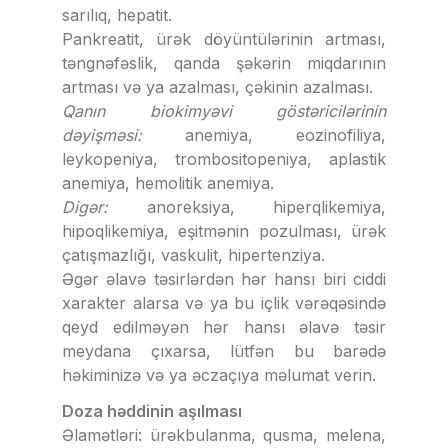
sarılıq, hepatit.
Pankreatit, ürək döyüntülərinin artması,
təngnəfəslik, qanda şəkərin miqdarının
artması və ya azalması, çəkinin azalması.
Qanın biokimyəvi göstəricilərinin
dəyişməsi:
anemiya, eozinofiliya,
leykopeniya, trombositopeniya, aplastik
anemiya, hemolitik anemiya.
Digər:
anoreksiya, hiperqlikemiya,
hipoqlikemiya, eşitmənin pozulması, ürək
çatışmazlığı, vaskulit, hipertenziya.
Əgər əlavə təsirlərdən hər hansı biri ciddi
xarakter alarsa və ya bu içlik vərəqəsində
qeyd edilməyən hər hansı əlavə təsir
meydana çıxarsa, lütfən bu barədə
həkiminizə və ya əczaçıya məlumat verin.
Doza həddinin aşılması
Əlamətləri: ürəkbulanma, qusma, melena,