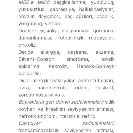
MSS-ə təsiri:
başgicəllənmə, yuxululuq,
yuxusuzluq, depressiya, hallüsinasiyalar,
əhvalın dəyişməsi, baş ağrıları, əsəbilik,
yorğunluq, vertiqo.
Gözlərin şişkinliyi, qıcıqlanması, görmənin
dumanlanması, fotoallergik reaksiyalar,
onixoliz.
Dəridə allergiya, qaşınma, ekzema,
Stivens-Conson sindromu, toksik
epidermal nekroliz, Henoks-Şönleyn
purpurası.
Digər allergik reaksiyalar, astma tutmaları,
övrə, angionevrotik ödem, vaskulit,
zərdab xəstəliyi və s.
Böyrəklərin geri dönən zədələnmələri:
sidik
cövhəri və kreatinin səviyyəsinin artması,
nefrotik sindrom, interstisial nefrit.
Qaraciyər zədələnmələri:
transaminazaların səviyyəsinin artması,