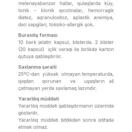
melenayabənzər hallar, qulaqlarda küy,
tonik - klonik qıcolmalar, hemorragik
diatez, aqranulositoz, aplastik anemiya,
dəri səpgiləri, toksiko-allergik şok.
Buraxılış forması
10 bərk jelatin kapsul, blisterdə. 2 blister
(20 kapsul) içlik vərəqi ilə birlikdə karton
qutuya qablaşdırılır.
Saxlanma şəraiti
25ºС-dən yüksək olmayan temperaturda,
işıqdan qorunan və uşaqların əli
çatmayan yerdə saxlamaq lazımdır.
Yararlılıq müddəti
Yararlılıq müddəti qablaşdırmanın üzərində
göstərilir.
Yararlılıq müddəti bitdikdən sonra istifadə
etmək olmaz.