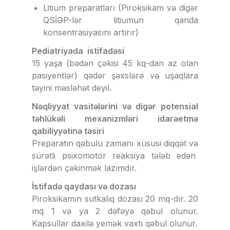
Litium preparatları (Piroksikam və digər
QSİƏP-lər litiumun qanda
konsentrasiyasını artırır)
Pediatriyada istifadəsi
15 yaşa (bədən çəkisi 45 kq-dan az olan
pasiyentlər) qədər şəxslərə və uşaqlara
təyini məsləhət deyil.
Nəqliyyat vasitələrini və digər potensial
təhlükəli mexanizmləri idarəetmə
qabiliyyətinə təsiri
Preparatın qəbulu zamanı xüsusi diqqət və
sürətli psixomotor reaksiya tələb edən
işlərdən çəkinmək lazımdır.
İstifadə qaydası və dozası
Piroksikamın sutkalıq dozası 20 mq-dır. 20
mq 1 və ya 2 dəfəyə qəbul olunur.
Kapsullar daxilə yemək vaxtı qəbul olunur.