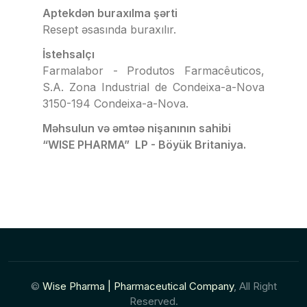
Aptekdən buraxılma şərti
Resept əsasında buraxılır.
İstehsalçı
Farmalabor - Produtos Farmacêuticos,
S.A. Zona Industrial de Condeixa-a-Nova
3150-194 Condeixa-a-Nova.
Məhsulun və əmtəə nişanının sahibi
“WISE PHARMA” LP - Böyük Britaniya.
©
Wise Pharma | Pharmaceutical Company
, All Right
Reserved.