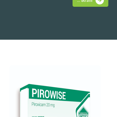
... ətraflı