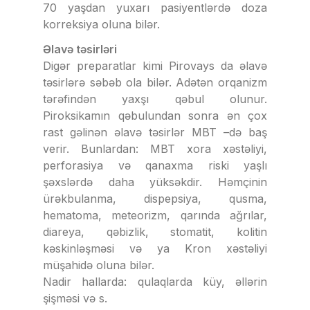
70 yaşdan yuxarı pasiyentlərdə doza
korreksiya oluna bilər.
Əlavə təsirləri
Digər preparatlar kimi
Pirovays da əlavə
təsirlərə səbəb ola bilər. Adətən orqanizm
tərəfindən yaxşı qəbul olunur.
Piroksikamın qəbulundan sonra ən çox
rast gəlinən əlavə təsirlər MBT –də baş
verir. Bunlardan: MBT xora xəstəliyi,
perforasiya və qanaxma riski yaşlı
şəxslərdə daha yüksəkdir. Həmçinin
ürəkbulanma, dispepsiya, qusma,
hematoma, meteorizm, qarında ağrılar,
diareya, qəbizlik, stomatit, kolitin
kəskinləşməsi və ya Kron xəstəliyi
müşahidə oluna bilər.
Nadir hallarda: qulaqlarda küy, əllərin
şişməsi və s.