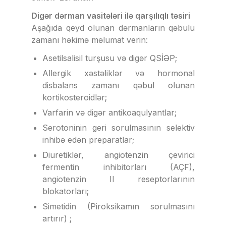
Digər dərman vasitələri ilə qarşılıqlı təsiri
Aşağıda qeyd olunan dərmanların qəbulu
zamanı həkimə məlumat verin:
Asetilsalisil turşusu və digər QSİƏP;
Allergik xəstəliklər və hormonal
disbalans zamanı qəbul olunan
kortikosteroidlər;
Varfarin və digər antikoaqulyantlar;
Serotoninin geri sorulmasının selektiv
inhibə edən preparatlar;
Diuretiklər, angiotenzin çevirici
fermentin inhibitorları (AÇF),
angiotenzin II reseptorlarının
blokatorları;
Simetidin (Piroksikamın sorulmasını
artırır) ;