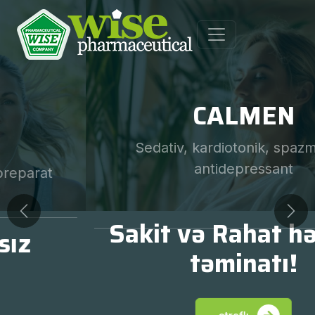
CALMEN
Sedativ, kardiotonik, spazmolitik,
antidepressant
Previous
Nex
Sakit və Rahat həyatın
təminatı!