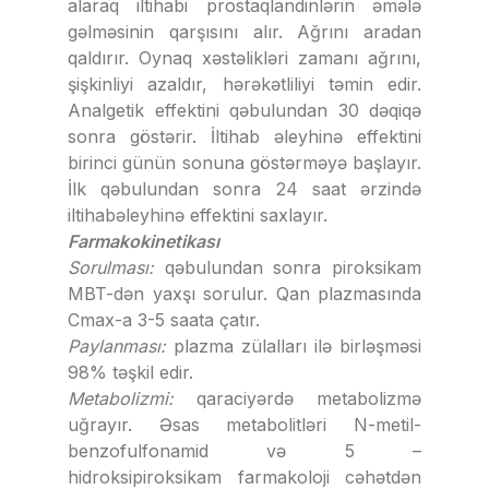
alaraq iltihabi prostaqlandinlərin əmələ
gəlməsinin qarşısını alır. Ağrını aradan
qaldırır. Oynaq xəstəlikləri zamanı ağrını,
şişkinliyi azaldır, hərəkətliliyi təmin edir.
Analgetik effektini qəbulundan 30 dəqiqə
sonra göstərir. İltihab əleyhinə effektini
birinci günün sonuna göstərməyə başlayır.
İlk qəbulundan sonra 24 saat ərzində
iltihabəleyhinə effektini saxlayır.
Farmakokinetikası
Sorulması:
qəbulundan sonra piroksikam
MBT-dən yaxşı sorulur. Qan plazmasında
Cmax-a 3-5 saata çatır.
Paylanması:
plazma zülalları ilə birləşməsi
98% təşkil edir.
Metabolizmi:
qaraciyərdə metabolizmə
uğrayır. Əsas metabolitləri N-metil-
benzofulfonamid və 5 –
hidroksipiroksikam farmakoloji cəhətdən