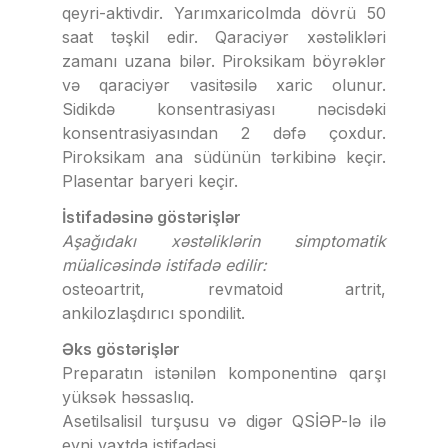
qeyri-aktivdir. Yarımxaricolmda dövrü 50
saat təşkil edir. Qaraciyər xəstəlikləri
zamanı uzana bilər. Piroksikam böyrəklər
və qaraciyər vasitəsilə xaric olunur.
Sidikdə konsentrasiyası nəcisdəki
konsentrasiyasından 2 dəfə çoxdur.
Piroksikam ana südünün tərkibinə keçir.
Plasentar baryeri keçir.
İstifadəsinə göstərişlər
Aşağıdakı xəstəliklərin simptomatik
müalicəsində istifadə edilir:
osteoartrit, revmatoid artrit,
ankilozlaşdırıcı spondilit.
Əks göstərişlər
Preparatın istənilən komponentinə qarşı
yüksək həssaslıq.
Asetilsalisil turşusu və digər QSİƏP-lə ilə
eyni vaxtda istifadəsi.