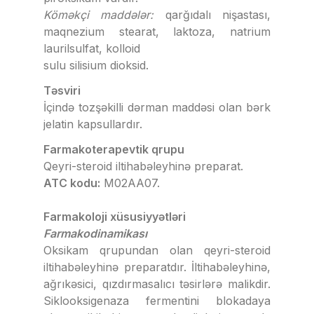
Köməkçi maddələr:
qarğıdalı nişastası,
maqnezium stearat, laktoza, natrium
laurilsulfat, kolloid
sulu silisium dioksid.
Təsviri
İçində tozşəkilli dərman maddəsi olan bərk
jelatin kapsullardır.
Farmakoterapevtik qrupu
Qeyri-steroid iltihabəleyhinə preparat.
ATC kodu:
M02AA07.
Farmakoloji xüsusiyyətləri
Farmakodinamikası
Oksikam qrupundan olan qeyri-steroid
iltihabəleyhinə preparatdır. İltihabəleyhinə,
ağrıkəsici, qızdırmasalıcı təsirlərə malikdir.
Siklooksigenaza fermentini blokadaya