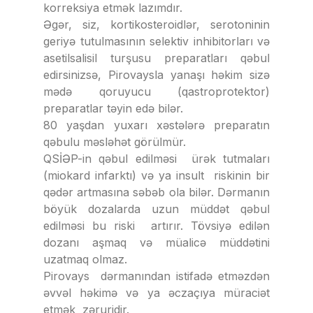
korreksiya etmək lazımdır.
Əgər, siz, kortikosteroidlər, serotoninin
geriyə tutulmasının selektiv inhibitorları və
asetilsalisil turşusu preparatları qəbul
edirsinizsə, Pirovaysla yanaşı həkim sizə
mədə qoruyucu (qastroprotektor)
preparatlar təyin edə bilər.
80 yaşdan yuxarı xəstələrə preparatın
qəbulu məsləhət görülmür.
QSİƏP-in qəbul edilməsi ürək tutmaları
(miokard infarktı) və ya insult riskinin bir
qədər artmasına səbəb ola bilər. Dərmanın
böyük dozalarda uzun müddət qəbul
edilməsi bu riski artırır. Tövsiyə edilən
dozanı aşmaq və müalicə müddətini
uzatmaq olmaz.
Pirovays dərmanından istifadə etməzdən
əvvəl həkimə və ya əczaçıya müraciət
etmək zəruridir.