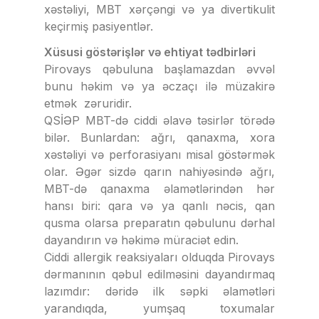
xəstəliyi, MBT xərçəngi və ya divertikulit
keçirmiş pasiyentlər.
Xüsusi göstərişlər və ehtiyat tədbirləri
Pirovays qəbuluna başlamazdan əvvəl
bunu həkim və ya əczaçı ilə müzakirə
etmək zəruridir.
QSİƏP MBT-də ciddi əlavə təsirlər törədə
bilər. Bunlardan: ağrı, qanaxma, xora
xəstəliyi və perforasiyanı misal göstərmək
olar. Əgər sizdə qarın nahiyəsində ağrı,
MBT-də qanaxma əlamətlərindən hər
hansı biri: qara və ya qanlı nəcis, qan
qusma olarsa preparatın qəbulunu dərhal
dayandırın və həkimə müraciət edin.
Ciddi allergik reaksiyaları olduqda Pirovays
dərmanının qəbul edilməsini dayandırmaq
lazımdır: dəridə ilk səpki əlamətləri
yarandıqda, yumşaq toxumalar