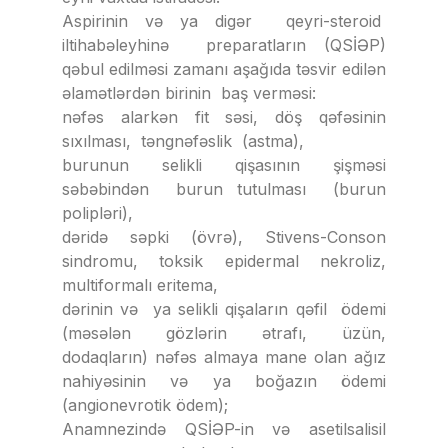
Aspirinin və ya digər qeyri-steroid
iltihabəleyhinə preparatların (QSİƏP)
qəbul edilməsi zamanı aşağıda təsvir edilən
əlamətlərdən birinin baş verməsi:
nəfəs alarkən fit səsi, döş qəfəsinin
sıxılması, təngnəfəslik (astma),
burunun selikli qişasının şişməsi
səbəbindən burun tutulması (burun
polipləri),
dəridə səpki (övrə), Stivens-Conson
sindromu, toksik epidermal nekroliz,
multiformalı eritema,
dərinin və ya selikli qişaların qəfil ödemi
(məsələn gözlərin ətrafı, üzün,
dodaqların) nəfəs almaya mane olan ağız
nahiyəsinin və ya boğazın ödemi
(angionevrotik ödem);
Anamnezində QSİƏP-in və asetilsalisil